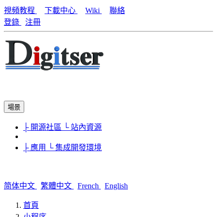
視頻教程
下載中心
Wiki
聯絡
登錄
注冊
場景
├ 開源社區
└ 站內資源
├ 應用
└ 集成開發環境
简体中文
繁體中文
French
English
首頁
小程序