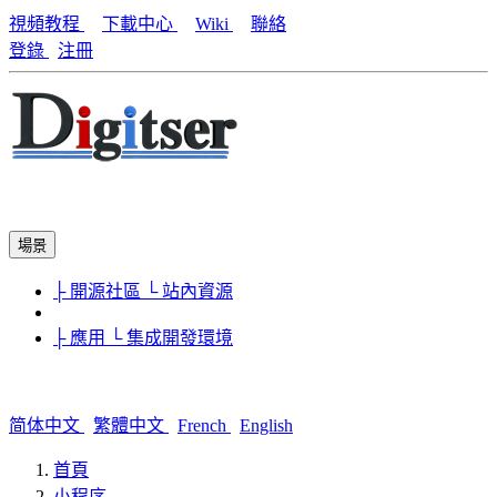
視頻教程
下載中心
Wiki
聯絡
登錄
注冊
場景
├ 開源社區
└ 站內資源
├ 應用
└ 集成開發環境
简体中文
繁體中文
French
English
首頁
小程序