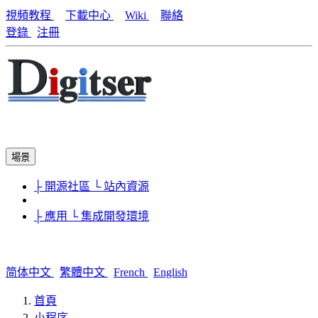
視頻教程
下載中心
Wiki
聯絡
登錄
注冊
場景
├ 開源社區
└ 站內資源
├ 應用
└ 集成開發環境
简体中文
繁體中文
French
English
首頁
小程序