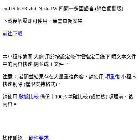
en-US fr-FR zh-CN zh-TW
四閤一多國語言
(綠色便攜版)
下載後解壓即可使用，無需單獨安裝
前往下載
本小程序適閤
大傢
用於按設定條件把指定目錄下
類文本文件
中的內容快速
閤並成 1 文件
。
注意：
若閤並結果存在大量重復內容，請使用
項重復
小程序
快速剔除 (僅限支持格式)。
請使用
數據比較
備份｜100% 精確比較 (或抽檢) 處理前、後
內容。
操作係統
硬件要求