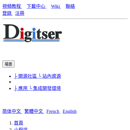
視頻教程
下載中心
Wiki
聯絡
登錄
注冊
場景
├ 開源社區
└ 站內資源
├ 應用
└ 集成開發環境
简体中文
繁體中文
French
English
首頁
小程序