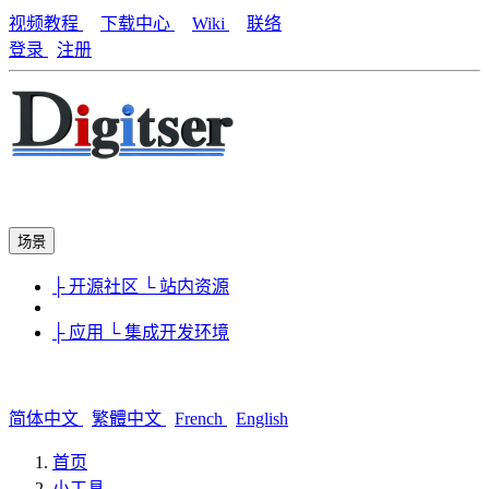
视频教程
下载中心
Wiki
联络
登录
注册
场景
├ 开源社区
└ 站内资源
├ 应用
└ 集成开发环境
简体中文
繁體中文
French
English
首页
小工具