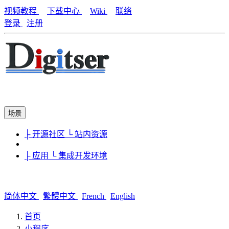
视频教程
下载中心
Wiki
联络
登录
注册
场景
├ 开源社区
└ 站内资源
├ 应用
└ 集成开发环境
简体中文
繁體中文
French
English
首页
小程序