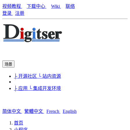
视频教程
下载中心
Wiki
联络
登录
注册
场景
├ 开源社区
└ 站内资源
├ 应用
└ 集成开发环境
简体中文
繁體中文
French
English
首页
小程序