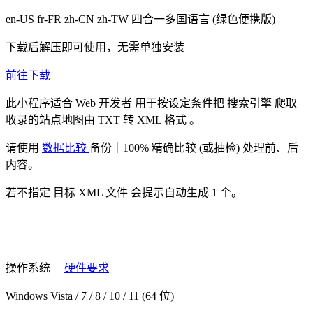
en-US fr-FR zh-CN zh-TW
四合一多国语言
(绿色便携版)
下载后解压即可使用，无需单独安装
前往下载
此小程序适合
Web 开发者
用于按设定条件把
搜索引擎
爬取
收录的站点地图由
TXT 转 XML 格式
。
请使用
数据比较
备份｜100% 精确比较 (或抽检) 处理前、后
内容。
若不指定
目标 XML 文件
会提示自动生成 1 个。
操作系统
硬件要求
Windows Vista / 7 / 8 / 10 / 11 (64 位)