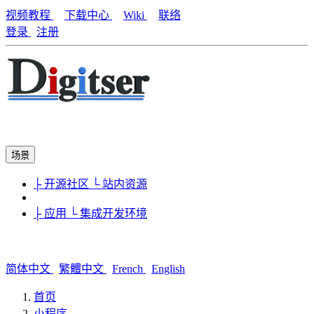
视频教程
下载中心
Wiki
联络
登录
注册
场景
├ 开源社区
└ 站内资源
├ 应用
└ 集成开发环境
简体中文
繁體中文
French
English
首页
小程序