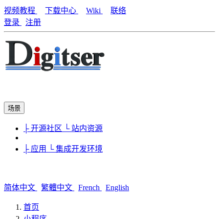
视频教程
下载中心
Wiki
联络
登录
注册
场景
├ 开源社区
└ 站内资源
├ 应用
└ 集成开发环境
简体中文
繁體中文
French
English
首页
小程序