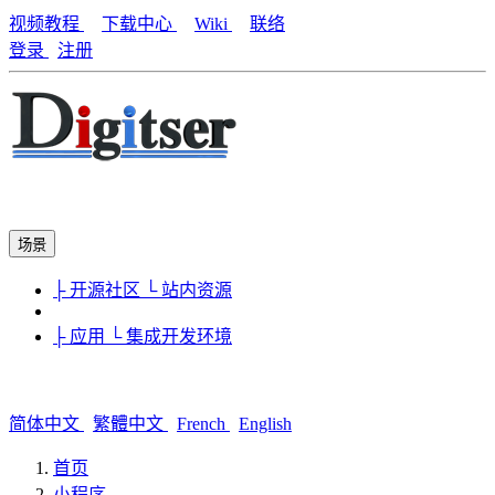
视频教程
下载中心
Wiki
联络
登录
注册
场景
├ 开源社区
└ 站内资源
├ 应用
└ 集成开发环境
简体中文
繁體中文
French
English
首页
小程序