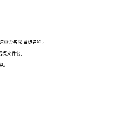
速重命名成
目标名称
。
后缀文件名。
内容。