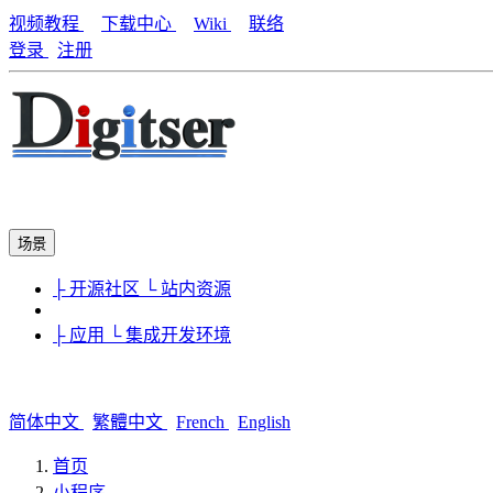
视频教程
下载中心
Wiki
联络
登录
注册
场景
├ 开源社区
└ 站内资源
├ 应用
└ 集成开发环境
简体中文
繁體中文
French
English
首页
小程序