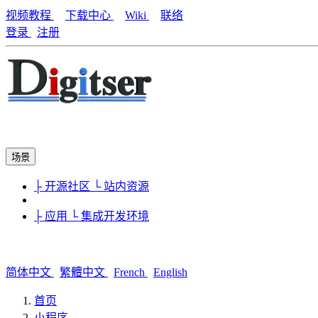
视频教程
下载中心
Wiki
联络
登录
注册
场景
├ 开源社区
└ 站内资源
├ 应用
└ 集成开发环境
简体中文
繁體中文
French
English
首页
小程序