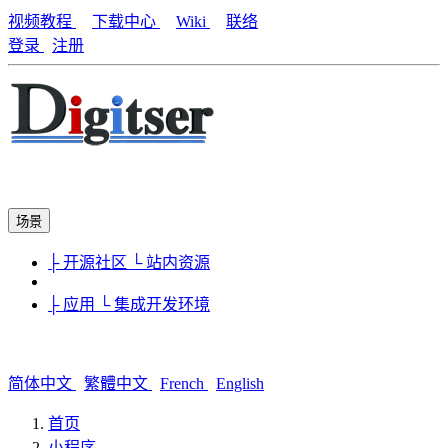
视频教程
下载中心
Wiki
联络
登录
注册
场景
├ 开源社区
└ 站内资源
├ 应用
└ 集成开发环境
简体中文
繁體中文
French
English
首页
小程序